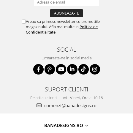
✔ Personalizare: alege inițiala dorită
✔ Design: minimalist, feminin, rafinat
✔ Ambalare: elegantă, gata pentru a fi oferită
Vreau sa primesc newsletter cu promotiile
cadou
magazinului. Afla mai multe in
Politica de
✔ La cerere: lungimea lanțului poate fi ajustată
Confidentialitate
SOCIAL
Urmareste-ne in social media
SUPORT CLIENTI
Relatii cu clientii: Luni - Vineri, Orele: 10-16
comenzi@banadesigns.ro
BANADESIGNS.RO