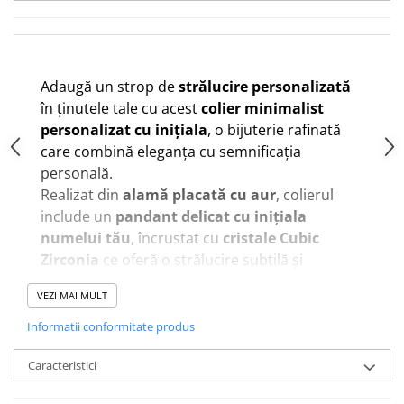
Adaugă un strop de
strălucire personalizată
în ținutele tale cu acest
colier minimalist
personalizat cu inițiala
, o bijuterie rafinată
care combină eleganța cu semnificația
personală.
Realizat din
alamă placată cu aur
, colierul
include un
pandant delicat cu inițiala
numelui tău
, încrustat cu
cristale Cubic
Zirconia
ce oferă o strălucire subtilă și
feminină.
VEZI MAI MULT
Fiecare detaliu este lucrat cu atenție: forma
literei este conturată fin, iar cristalele adaugă
Informatii conformitate produs
un plus de lumină și eleganță, fără a fi
Caracteristici
ostentative.
Este un accesoriu
delicat, modern și versatil
,