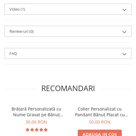
perfect pentru a fi purtat zilnic sau la
Video
evenimente speciale.
(1)
Review-uri
(0)
FAQ
RECOMANDARI
Brățară Personalizată cu
Colier Personalizat cu
Nume Gravat pe Bănuț
Pandant Bănuț Placat cu
Placat cu Aur
Aur, Colier cu Nume Gravat
30,00 RON
50,00 RON
ADAUGA IN COS