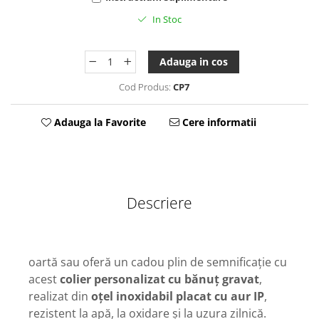
Tablou Personalizat
In Stoc
Adauga in cos
Cod Produs:
CP7
Adauga la Favorite
Cere informatii
Descriere
oartă sau oferă un cadou plin de semnificație cu
acest
colier personalizat cu bănuț gravat
,
realizat din
oțel inoxidabil placat cu aur IP
,
rezistent la apă, la oxidare și la uzura zilnică.