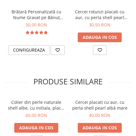
Brățară Personalizată cu
Cercei rotunzi placati cu
Nume Gravat pe Bănuț
aur, cu perla shell pearl
Placat cu Aur
albă
30,00 RON
30,50 RON
ADAUGA IN COS
CONFIGUREAZA
PRODUSE SIMILARE
Designul versatil al colierului permite
integrarea perfectă în diverse stiluri și ocazii,
de la ținute casual la cele elegante. Este ideal
Colier din perle naturale
Cercei placati cu aur, cu
shell albe, cu initiala, placat
perla shell pearl albă mare
pentru a fi purtat individual sau combinat în stil
cu aur, la baza gatului
60,00 RON
40,00 RON
mix and match cu celelalte lanțisoare
disponibile în magazinul nostru, cum ar fi
ADAUGA IN COS
ADAUGA IN COS
lănțișorul cu inițială personalizată, cel cu