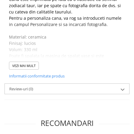
zodiacal taur, iar pe spate cu fotografia dorita de dvs. si
cu cateva din calitatile taurului.
Pentru a personaliza cana, va rog sa introduceti numele
in campul Personalizare si sa incarcati fotografia.
Material: ceramica
Finisaj: lucios
Volum: 330 ml
Poate fi spalata la masina de spalat vase si este
dishwasher safe.
VEZI MAI MULT
Informatii conformitate produs
Review-uri
(0)
RECOMANDARI