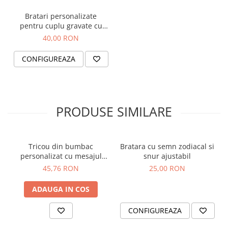
Bratari personalizate
pentru cuplu gravate cu
nume si inimioara, cu
40,00 RON
inchidere ajustabila
CONFIGUREAZA
PRODUSE SIMILARE
Tricou din bumbac
Bratara cu semn zodiacal si
personalizat cu mesajul
snur ajustabil
Mandra ca sunt Romanca
45,76 RON
25,00 RON
ADAUGA IN COS
CONFIGUREAZA