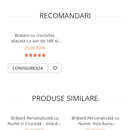
RECOMANDARI
Bratara cu cruciulita
placata cu aur de 18K si
cristale Cubic Zirconia,
25,00 RON
inchidere macrame
CONFIGUREAZA
PRODUSE SIMILARE
Brățară Personalizată cu
Brățară Personalizată cu
Nume și Cruciuță – Inox Aur
Nume, Inox Auriu
IP
Waterproof, bilute pentru