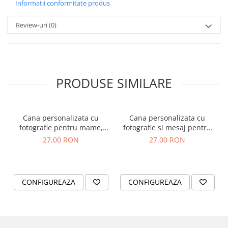
Informatii conformitate produs
Review-uri
(0)
PRODUSE SIMILARE
Cana personalizata cu
Cana personalizata cu
fotografie pentru mame,
fotografie si mesaj pentru
cadou ziua mamei
mame, cadou 8 martie
27,00 RON
27,00 RON
CONFIGUREAZA
CONFIGUREAZA