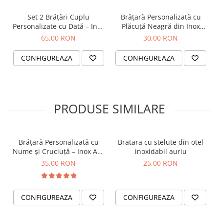
• Potrivit pentru chei de casă, mașină sau geantă
Set 2 Brățări Cuplu
Brățară Personalizată cu
Personalizare
Personalizate cu Dată – Inox
Plăcuță Neagră din Inox
Brelocul poate fi personalizat și pe verso cu un
Waterproof
Waterproof – Nume sau
65,00 RON
30,00 RON
nume, o dată importantă, inițiale, coordonate GPS
Cuvânt
sau un mesaj scurt.
CONFIGUREAZA
CONFIGUREAZA
Exemple:
♡ C + A
♡ 14.02.2026
♡ Te iubesc mereu
PRODUSE SIMILARE
♡ Our First Home
♡ 44.1167, 25.3333
Ideal pentru
Brățară Personalizată cu
Bratara cu stelute din otel
• Cadou pentru iubit
Nume și Cruciuță – Inox Aur
inoxidabil auriu
IP
• Cadou pentru iubită
35,00 RON
25,00 RON
• Cadou aniversare cuplu
• Cadou Valentine's Day
• Cadou amuzant pentru cuplu
CONFIGUREAZA
CONFIGUREAZA
• Cadou pentru mutare în casă nouă