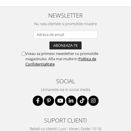
• Cadou pentru soț sau soție
• Cadou personalizat cu gravură
NEWSLETTER
Un breloc mic, dar cu un mesaj care va fi purtat
zilnic și va aduce un zâmbet de fiecare dată când
Nu rata ofertele si promotiile noastre
este văzut. ♡
Vreau sa primesc newsletter cu promotiile
magazinului. Afla mai multe in
Politica de
Confidentialitate
SOCIAL
Urmareste-ne in social media
SUPORT CLIENTI
Relatii cu clientii: Luni - Vineri, Orele: 10-16