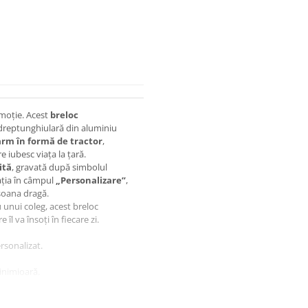
emoție. Acest
breloc
 dreptunghiulară din aluminiu
rm în formă de tractor
,
e iubesc viața la țară.
ită
, gravată după simbolul
mația în câmpul
„Personalizare”
,
rsoana dragă.
au unui coleg, acest breloc
îl va însoți în fiecare zi.
rsonalizat.
inimioară.
.