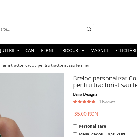
IJUTERII
CANI
PERNE
TRICOURI
MAGNETI
FELICITĂRI
charm tractor, cadou pentru tractorist sau fermier
Breloc personalizat Co
pentru tractorist sau 
Bana Designs
1 Review
35,00 RON
Personalizare
Mesaj cadou + 0,50 RON