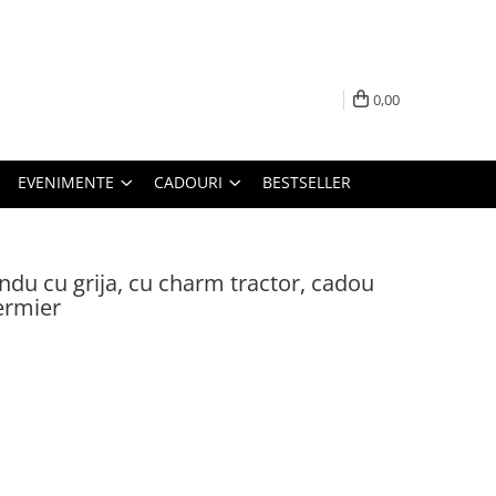
0,00
EVENIMENTE
CADOURI
BESTSELLER
ndu cu grija, cu charm tractor, cadou
fermier