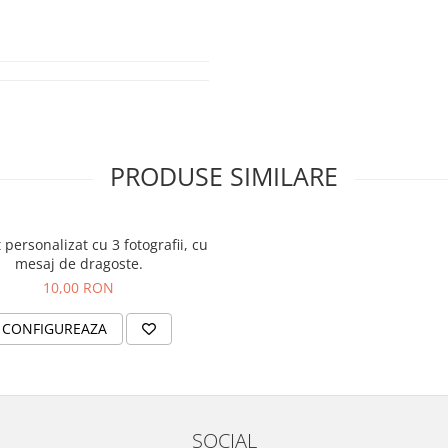
sajul dorit de tine.
oția și le amintește celor dragi
PRODUSE SIMILARE
personalizat cu 3 fotografii, cu
mesaj de dragoste.
10,00 RON
CONFIGUREAZA
SOCIAL