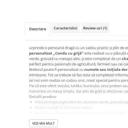
Caracteristici
Review-uri
(1)
Descriere
urprinde o persoană dragă cu un cadou practic și plin de 
personalizat „Condu cu grijă”
este realizat cu o plăcuță
verde, gravată cu mesajul ales, și este completat de un
cha
perfect pentru pasionații de agricultură, fermieri sau cei car
Brelocul poate fi personalizat cu
numele sau inițiala dor
inimioarei. Tot ce trebuie să faci este să completezi infor
iar noi vom realiza un cadou unic, creat special pentru pe
Fie că este oferit soțului, tatălui, bunicului, unui prieten s
transmite un mesaj simplu, dar plin de grijă și afecțiune, care 
Detalii produs:
Plăcuță dreptunghiulară din aluminiu verde, gravată pe
Charm metalic în formă de tractor.
Posibilitate de personalizare cu nume sau inițială după 
Mesaj gravat durabil, cu aspect elegant.
VEZI MAI MULT
Ambalat într un plic negru elegant, gata de oferit cadou