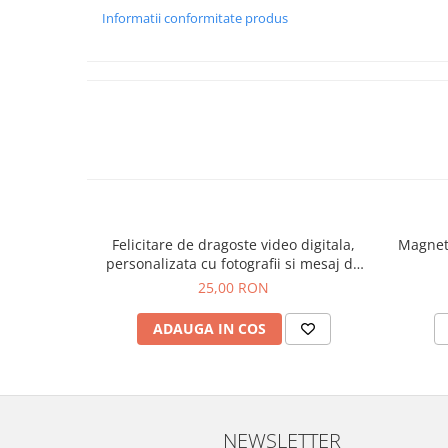
La cerere, în plic poate fi inclusă o felicitare mică, cu me
Informatii conformitate produs
Un cadou original și memorabil, care îmbină utilitatea cu em
să conducă cu grijă și să aibă mereu grijă de ei înșiși.
Felicitare de dragoste video digitala,
Magnet 
personalizata cu fotografii si mesaj de
iubire, cadou cuplu
25,00 RON
ADAUGA IN COS
NEWSLETTER