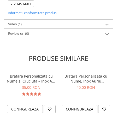
VEZI MAI MULT
Informatii conformitate produs
Video
(1)
Review-uri
(0)
PRODUSE SIMILARE
Brățară Personalizată cu
Brățară Personalizată cu
Nume și Cruciuță – Inox Aur
Nume, Inox Auriu
IP
Waterproof, bilute pentru
35,00 RON
40,00 RON
bebelusi
CONFIGUREAZA
CONFIGUREAZA