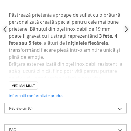
Păstrează prietenia aproape de suflet cu o brățară
personalizată creată special pentru cele mai bune
prietene. Bănuțul din oțel inoxidabil de 19 mm
poate fi gravat cu ilustrații reprezentând
3 fete, 4
fete sau 5 fete
, alături de
inițialele fiecăreia
,
transformând fiecare piesă într-o amintire unică și
plină de emoție.
Brățara este realizată din oțel inoxidabil rezistent la
apă și uzură zilnică, fiind potrivită pentru purtare
de zi cu zi. Lanțul reglabil oferă o potrivire
confortabilă pentru majoritatea încheieturilor.
VEZI MAI MULT
Detalii produs:
Informatii conformitate produs
Bănuț din oțel inoxidabil de
19 mm
Personalizare cu
3, 4 sau 5 siluete de fete
Review-uri
(0)
Gravare cu
inițialele fiecărei prietene
Pretul se referea la o bratara.
Rezistentă la apă și la purtarea zilnică
FAQ