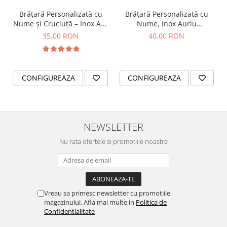
Brățară Personalizată cu
Brățară Personalizată cu
Nume și Cruciuță – Inox Aur
Nume, Inox Auriu
IP
Waterproof, bilute pentru
35,00 RON
40,00 RON
bebelusi
CONFIGUREAZA
CONFIGUREAZA
NEWSLETTER
Nu rata ofertele si promotiile noastre
Vreau sa primesc newsletter cu promotiile
magazinului. Afla mai multe in
Politica de
Confidentialitate