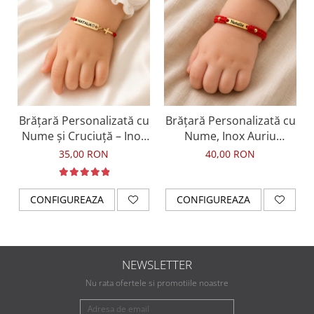
Brățară Personalizată cu
Brățară Personalizată cu
Nume și Cruciuță – Inox
Nume, Inox Auriu
Aur IP
Waterproof, bilute
35,00 RON
40,00 RON
pentru bebelusi
CONFIGUREAZA
CONFIGUREAZA
NEWSLETTER
Nu rata ofertele si promotiile noastre