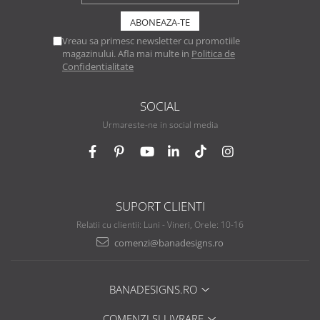
Vreau sa primesc newsletter cu promotiile
magazinului. Afla mai multe in
Politica de
Confidentialitate
SOCIAL
Urmareste-ne in social media
SUPORT CLIENTI
Relatii cu clientii: Luni - Vineri, Orele: 10-16
comenzi@banadesigns.ro
BANADESIGNS.RO
COMENZI SI LIVRARE