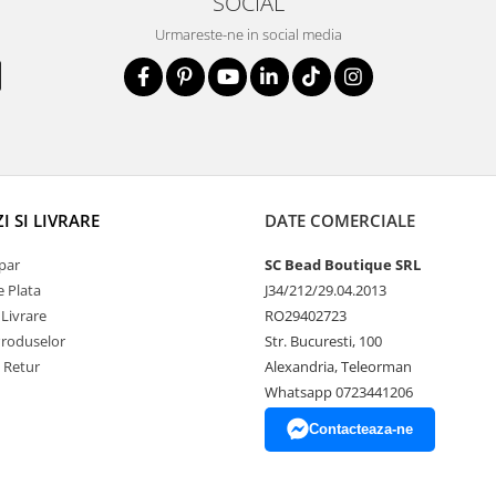
SOCIAL
Urmareste-ne in social media
 SI LIVRARE
DATE COMERCIALE
par
SC Bead Boutique SRL
 Plata
J34/212/29.04.2013
 Livrare
RO29402723
Produselor
Str. Bucuresti, 100
e Retur
Alexandria, Teleorman
Whatsapp 0723441206
Contacteaza-ne