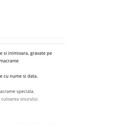
e si inimioara, gravate pe
re macrame
e cu nume si data.
macrame speciala.
culoarea snurului.
cele 2 nume pe care le doriti