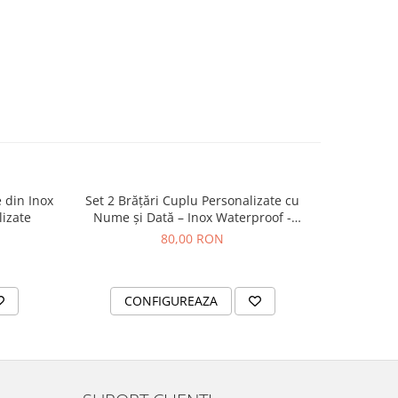
e din Inox
Set 2 Brățări Cuplu Personalizate cu
Set de 2 
lizate
Nume și Dată – Inox Waterproof -
cuplu, cu 
cristale
s
80,00 RON
CONFIGUREAZA
C