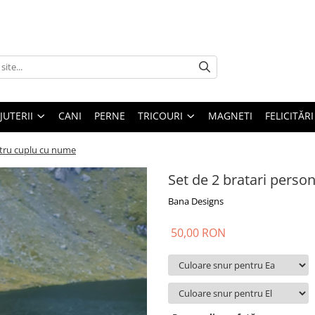
IJUTERII
CANI
PERNE
TRICOURI
MAGNETI
FELICITĂRI
ntru cuplu cu nume
Set de 2 bratari perso
Bana Designs
50,00 RON