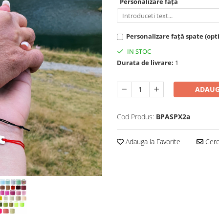
Personalizare față
Personalizare față spate (opt
IN STOC
Durata de livrare:
1
ADAUG
Cod Produs:
BPASPX2a
Adauga la Favorite
Cere 