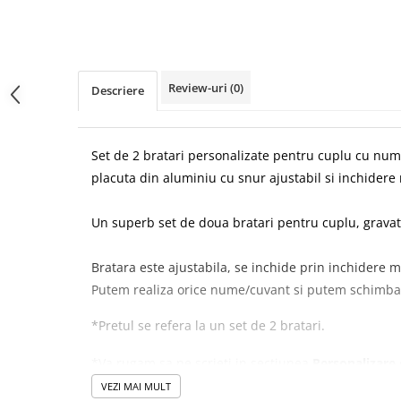
Review-uri
(0)
Descriere
Set de 2 bratari personalizate pentru cuplu cu num
placuta din aluminiu cu snur ajustabil si inchide
Un superb set de doua bratari pentru cuplu, gravat
Bratara este ajustabila, se inchide prin inchidere 
Putem realiza orice nume/cuvant si putem schimba 
*Pretul se refera la un set de 2 bratari.
*Va rugam sa ne scrieti in sectiunea
Personalizare
gravate pe bratari, si sa alegeti culorile snururilor.
VEZI MAI MULT