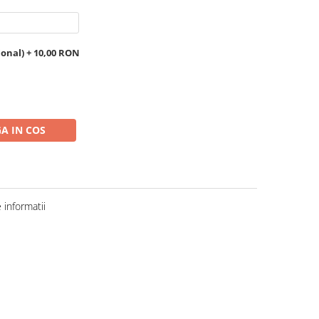
ional) + 10,00 RON
A IN COS
informatii