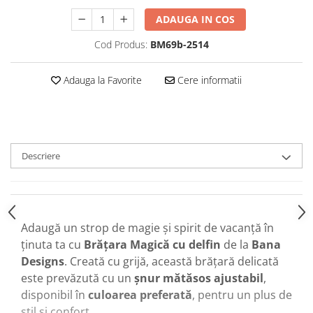
ADAUGA IN COS
Cod Produs:
BM69b-2514
Adauga la Favorite
Cere informatii
Descriere
Adaugă un strop de magie și spirit de vacanță în
ținuta ta cu
Brățara Magică cu delfin
de la
Bana
Designs
. Creată cu grijă, această brățară delicată
este prevăzută cu un
șnur mătăsos ajustabil
,
disponibil în
culoarea preferată
, pentru un plus de
stil și confort.