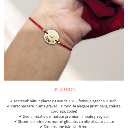
Diplome
Impachetare Cadou
Coliere
Brelocuri Personalizate
Semn de carte
Card metalic
Cadouri Copii
Cadouri pentru Craciun
Cadouri 1-8 Martie
Cadouri Paste
Halloween
Portfard Personalizat
35,00 RON
Bijuterii pentru Ea
✔ Material: bănuț placat cu aur de 18K – finisaj elegant și durabil
✔ Personalizare: nume gravat + simbol la alegere (inimioară, steluță,
Tablou Personalizat
coroniță, zodie)
✔ Șnur: imitație de mătase premium, moale și reglabil
✔ Sistem de prindere: noduri glisante, cu bile placate cu aur
✔ Dimensiune bănuț: 18 mm