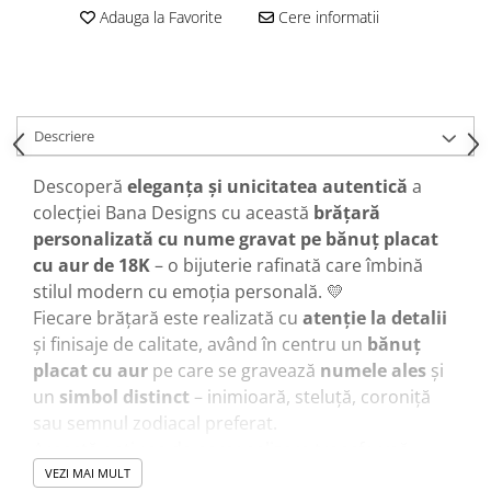
Adauga la Favorite
Cere informatii
Descriere
Descoperă
eleganța și unicitatea autentică
a
colecției Bana Designs cu această
brățară
personalizată cu nume gravat pe bănuț placat
cu aur de 18K
– o bijuterie rafinată care îmbină
stilul modern cu emoția personală. 💛
Fiecare brățară este realizată cu
atenție la detalii
și finisaje de calitate, având în centru un
bănuț
placat cu aur
pe care se gravează
numele ales
și
un
simbol distinct
– inimioară, steluță, coroniță
sau semnul zodiacal preferat.
Această opțiune de personalizare transformă
brățara într-un
accesoriu unic
, ce spune o poveste
VEZI MAI MULT