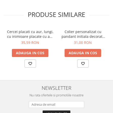
PRODUSE SIMILARE
Cercei placati cu aur, lungi,
Colier personalizat cu
cu inimioare placate cu aur
pandant initiala decorata
si cristale Cubic Zirconia
cu cristale Cubic Zirconia,
35,59 RON
31,00 RON
placat cu aur
ADAUGA IN COS
ADAUGA IN COS
NEWSLETTER
Nu rata ofertele si promotiile noastre