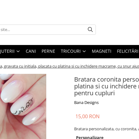
IJUTERII
CANI
PERNE
TRICOURI
MAGNETI
FELICITĂRI
, gravata cu initiala, placata cu platina si cu inchidere macrame, cu snur ajus
Bratara coronita person
platina si cu inchidere
pentru cupluri
Bana Designs
15,00 RON
Bratara personalizata, cu coronita, 
Personalizare