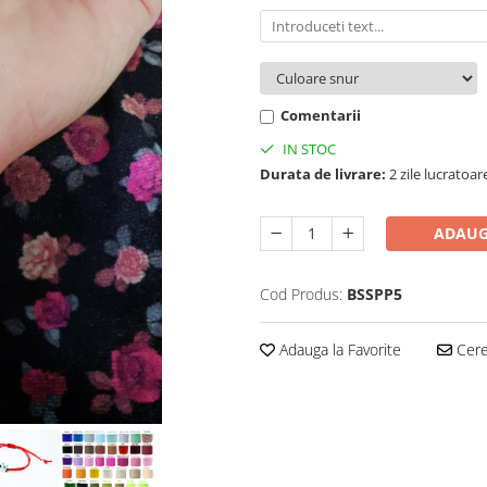
Comentarii
IN STOC
Durata de livrare:
2 zile lucratoar
ADAUG
Cod Produs:
BSSPP5
Adauga la Favorite
Cere 