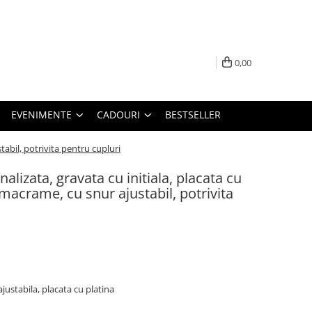
0,00
EVENIMENTE
CADOURI
BESTSELLER
tabil, potrivita pentru cupluri
alizata, gravata cu initiala, placata cu
 macrame, cu snur ajustabil, potrivita
ajustabila, placata cu platina