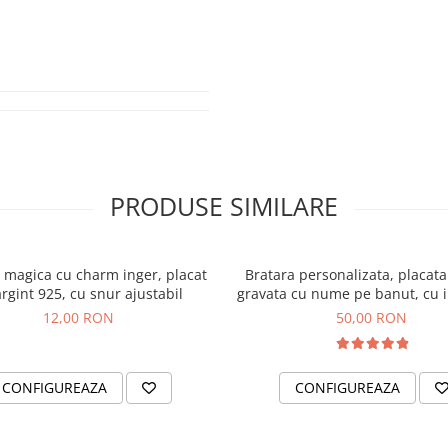
i 2 zile pentru a putea livra
crie care sunt initialele pe care le
imperfectiuni nu sunt
umusetea bijuteriei.
PRODUSE SIMILARE
izualiza albumele de
 magica cu charm inger, placat
Bratara personalizata, placata
argint 925, cu snur ajustabil
gravata cu nume pe banut, cu 
reglabila GPslide2
12,00 RON
50,00 RON
CONFIGUREAZA
CONFIGUREAZA