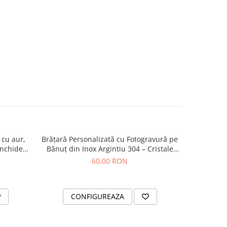
 cu aur,
Brățară Personalizată cu Fotogravură pe
Bratara ti
inchidere
Bănuț din Inox Argintiu 304 – Cristale
Negre, Șnur Reglabil
60,00 RON
CONFIGUREAZA
AD