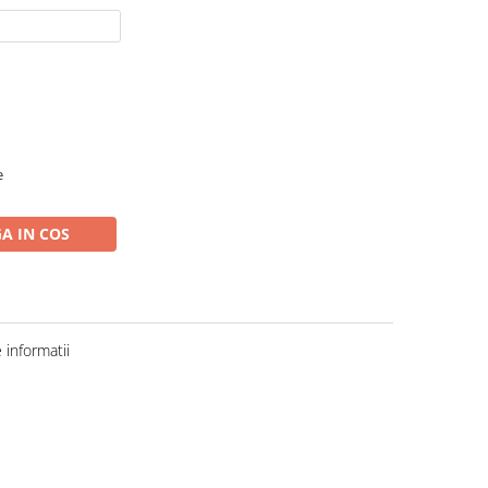
e
A IN COS
informatii