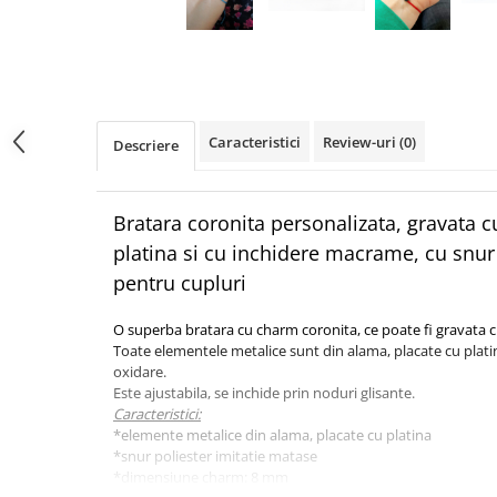
Caracteristici
Review-uri
(0)
Descriere
Bratara coronita personalizata, gravata cu
platina si cu inchidere macrame, cu snur a
pentru cupluri
O superba bratara cu charm coronita, ce poate fi gravata cu
Toate elementele metalice sunt din alama, placate cu platina
oxidare.
Este ajustabila, se inchide prin noduri glisante.
Caracteristici:
*elemente metalice din alama, placate cu platina
*snur poliester imitatie matase
*dimensiune charm: 8 mm