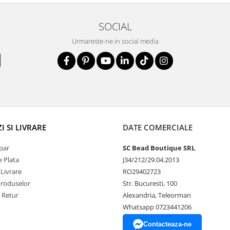
SOCIAL
Urmareste-ne in social media
 SI LIVRARE
DATE COMERCIALE
par
SC Bead Boutique SRL
 Plata
J34/212/29.04.2013
 Livrare
RO29402723
Produselor
Str. Bucuresti, 100
e Retur
Alexandria, Teleorman
Whatsapp 0723441206
Contacteaza-ne