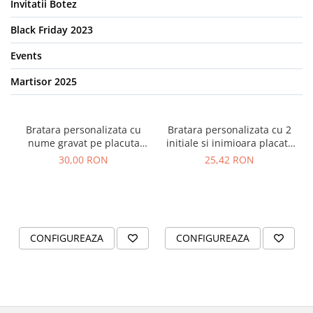
Invitatii Botez
Black Friday 2023
Events
Martisor 2025
Bratara personalizata cu
Bratara personalizata cu 2
nume gravat pe placuta
initiale si inimioara placate
placata cu aur, cu snur
cu aur, cu snur ajustabil
30,00 RON
25,42 RON
ajustabil inchidere
macrame
CONFIGUREAZA
CONFIGUREAZA