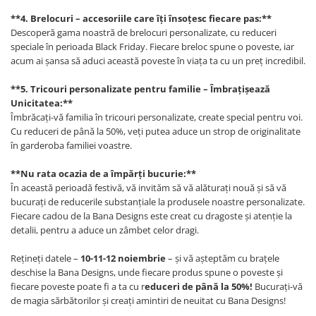
**4. Brelocuri – accesoriile care îți însoțesc fiecare pas:**
Descoperă gama noastră de brelocuri personalizate, cu reduceri
speciale în perioada Black Friday. Fiecare breloc spune o poveste, iar
acum ai șansa să aduci această poveste în viața ta cu un preț incredibil.
**5. Tricouri personalizate pentru familie – Îmbrațișează
Unicitatea:**
Îmbrăcați-vă familia în tricouri personalizate, create special pentru voi.
Cu reduceri de până la 50%, veți putea aduce un strop de originalitate
în garderoba familiei voastre.
**Nu rata ocazia de a împărți bucurie:**
În această perioadă festivă, vă invităm să vă alăturați nouă și să vă
bucurați de reducerile substanțiale la produsele noastre personalizate.
Fiecare cadou de la Bana Designs este creat cu dragoste și atenție la
detalii, pentru a aduce un zâmbet celor dragi.
Rețineți datele –
10-11-12 noiembrie
– și vă așteptăm cu brațele
deschise la Bana Designs, unde fiecare produs spune o poveste și
fiecare poveste poate fi a ta cu r
educeri de până la 50%!
Bucurați-vă
de magia sărbătorilor și creați amintiri de neuitat cu Bana Designs!