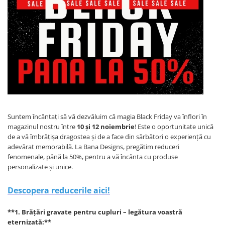
Diplome
Impachetare Cadou
Coliere
Brelocuri Personalizate
Semn de carte
Card metalic
Cadouri Copii
Cadouri pentru Craciun
Cadouri 1-8 Martie
Suntem încântați să vă dezvăluim că magia Black Friday va înflori în
Cadouri Paste
magazinul nostru între
10 și 12 noiembrie
! Este o oportunitate unică
de a vă îmbrățișa dragostea și de a face din sărbători o experiență cu
Halloween
adevărat memorabilă. La Bana Designs, pregătim reduceri
Portfard Personalizat
fenomenale, până la 50%, pentru a vă încânta cu produse
personalizate și unice.
Bijuterii pentru Ea
Tablou Personalizat
Descopera reducerile aici!
**1. Brățări gravate pentru cupluri – legătura voastră
eternizată:**