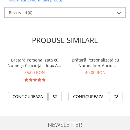
Informatii conformitate produs
Review-uri
(0)
PRODUSE SIMILARE
Brățară Personalizată cu
Brățară Personalizată cu
Nume și Cruciuță – Inox Aur
Nume, Inox Auriu
IP
Waterproof, bilute pentru
35,00 RON
40,00 RON
bebelusi
CONFIGUREAZA
CONFIGUREAZA
NEWSLETTER