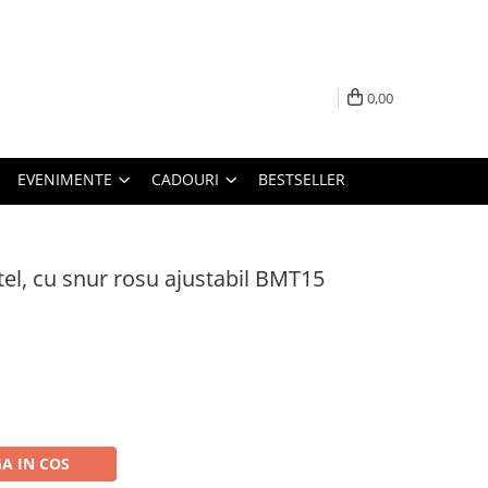
0,00
EVENIMENTE
CADOURI
BESTSELLER
tel, cu snur rosu ajustabil BMT15
A IN COS