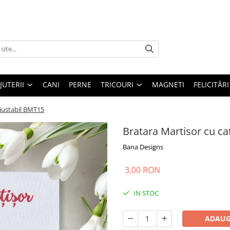
IJUTERII
CANI
PERNE
TRICOURI
MAGNETI
FELICITĂRI
ajustabil BMT15
Bratara Martisor cu ca
Bana Designs
3,00 RON
IN STOC
ADAUG