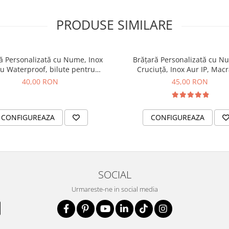
PRODUSE SIMILARE
ă Personalizată cu Nume, Inox
Brățară Personalizată cu N
u Waterproof, bilute pentru
Cruciuță, Inox Aur IP, Mac
bebelusi
40,00 RON
45,00 RON
CONFIGUREAZA
CONFIGUREAZA
SOCIAL
Urmareste-ne in social media