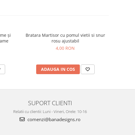
ume și
Bratara Martisor cu pomul vietii si snur
Brățară 
rame
rosu ajustabil
Auriu 
4,00 RON
ADAUGA IN COS
C
SUPORT CLIENTI
Relatii cu clientii: Luni - Vineri, Orele: 10-16
comenzi@banadesigns.ro