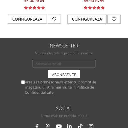
35,00 RON
45,00 RON
CONFIGUREAZA
CONFIGUREAZA
NEWSLETTER
Nu rata ofertele si promotiile noastre
Vreau sa primesc newsletter cu promotiile
magazinului. Afla mai multe in
Politica de
Confidentialitate
SOCIAL
Urmareste-ne in social media