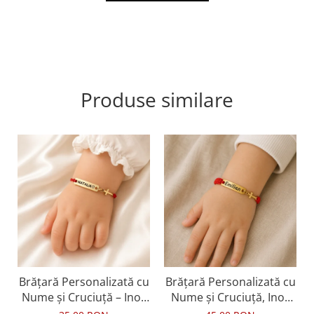
Produse similare
Brățară Personalizată cu
Brățară Personalizată cu
Nume și Cruciuță – Inox
Nume și Cruciuță, Inox
Aur IP
Aur IP, Macrame