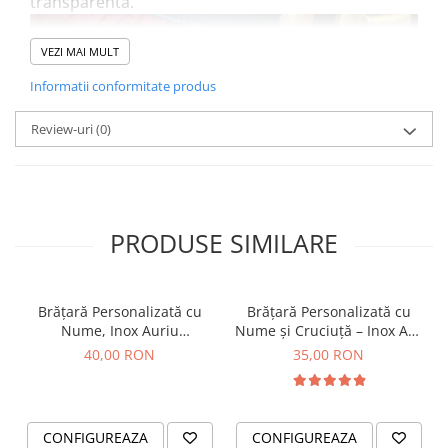
transparenta.
VEZI MAI MULT
Informatii conformitate produs
Review-uri
(0)
PRODUSE SIMILARE
Brățară Personalizată cu
Brățară Personalizată cu
Nume, Inox Auriu
Nume și Cruciuță – Inox Aur
Waterproof, bilute pentru
IP
40,00 RON
35,00 RON
bebelusi
CONFIGUREAZA
CONFIGUREAZA