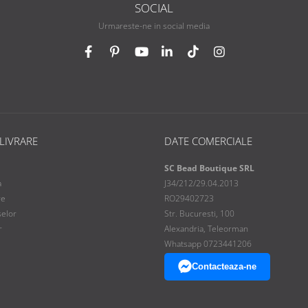
SOCIAL
Urmareste-ne in social media
 LIVRARE
DATE COMERCIALE
SC Bead Boutique SRL
a
J34/212/29.04.2013
re
RO29402723
selor
Str. Bucuresti, 100
r
Alexandria, Teleorman
Whatsapp 0723441206
Contacteaza-ne