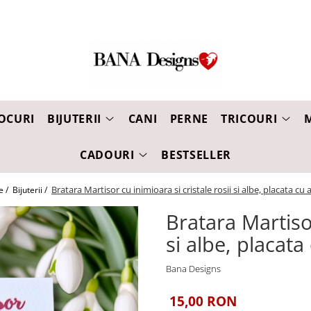
OCURI
BIJUTERII
CANI
PERNE
TRICOURI
CADOURI
BESTSELLER
Bratara Martisor cu inimioara si cristale rosii si albe, placata cu 
e /
Bijuterii /
Bratara Martisor
si albe, placata
Bana Designs
15,00 RON