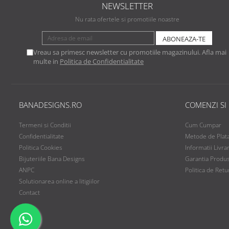
NEWSLETTER
Nu rata ofertele si promotiile noastre
Vreau sa primesc newsletter cu promotiile magazinului. Afla mai
multe in
Politica de Confidentialitate
BANADESIGNS.RO
COMENZI SI
Termeni si Conditii
Cum Cumpar
Confidentialitate
Metode de Plat
Politica Cookies
Informatii Livra
Bijuteriile Bana Designs
Garantia Produ
ANPC
Politica de Retu
Solutionarea online a litigiilor
Contact