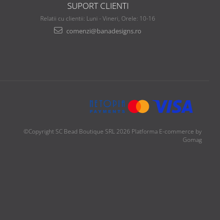
SUPORT CLIENTI
Relatii cu clientii: Luni - Vineri, Orele: 10-16
comenzi@banadesigns.ro
©Copyright SC Bead Boutique SRL 2026
Platforma E-commerce by
Gomag