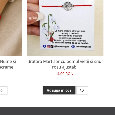
 Nume și
Bratara Martisor cu pomul vietii si snur
B
Macrame
rosu ajustabil
4,00 RON
Adauga in cos