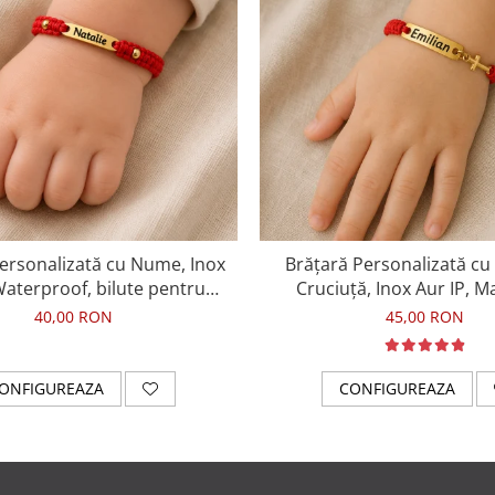
ersonalizată cu Nume, Inox
Brățară Personalizată cu
Waterproof, bilute pentru
Cruciuță, Inox Aur IP, 
bebelusi
40,00 RON
45,00 RON
ONFIGUREAZA
CONFIGUREAZA