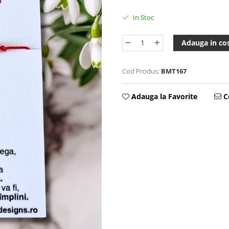
In Stoc
Adauga in co
Cod Produs:
BMT167
Adauga la Favorite
Ce