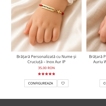
Brățară Personalizată cu Nume și
Brățară P
Cruciuță – Inox Aur IP
Auriu 
35,00 RON
CONFIGUREAZA
C