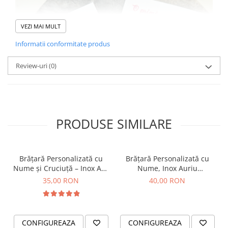
VEZI MAI MULT
Informatii conformitate produs
Review-uri
(0)
PRODUSE SIMILARE
Brățară Personalizată cu
Brățară Personalizată cu
Nume și Cruciuță – Inox Aur
Nume, Inox Auriu
IP
Waterproof, bilute pentru
35,00 RON
40,00 RON
bebelusi
CONFIGUREAZA
CONFIGUREAZA