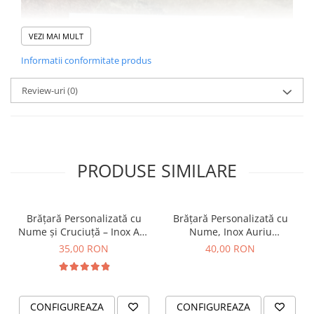
VEZI MAI MULT
Informatii conformitate produs
Review-uri
(0)
PRODUSE SIMILARE
Brățară Personalizată cu
Brățară Personalizată cu
Nume și Cruciuță – Inox Aur
Nume, Inox Auriu
IP
Waterproof, bilute pentru
35,00 RON
40,00 RON
bebelusi
CONFIGUREAZA
CONFIGUREAZA