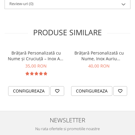
Review-uri
(0)
PRODUSE SIMILARE
Brățară Personalizată cu
Brățară Personalizată cu
Nume și Cruciuță – Inox Aur
Nume, Inox Auriu
IP
Waterproof, bilute pentru
35,00 RON
40,00 RON
bebelusi
CONFIGUREAZA
CONFIGUREAZA
NEWSLETTER
Nu rata ofertele si promotiile noastre