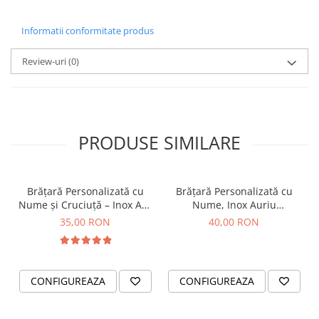
Informatii conformitate produs
Review-uri
(0)
PRODUSE SIMILARE
Brățară Personalizată cu
Brățară Personalizată cu
Nume și Cruciuță – Inox Aur
Nume, Inox Auriu
IP
Waterproof, bilute pentru
35,00 RON
40,00 RON
bebelusi
CONFIGUREAZA
CONFIGUREAZA