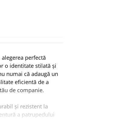
e alegerea perfectă
 o identitate stilată și
 nu numai că adaugă un
itate eficientă de a
i tău de companie.
abil și rezistent la
aventură a patrupedului