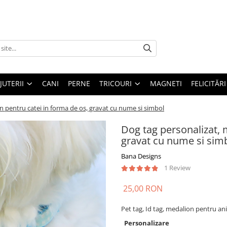
IJUTERII
CANI
PERNE
TRICOURI
MAGNETI
FELICITĂRI
n pentru catei in forma de os, gravat cu nume si simbol
Dog tag personalizat, 
gravat cu nume si sim
Bana Designs
1 Review
25,00 RON
Pet tag, Id tag, medalion pentru an
Personalizare