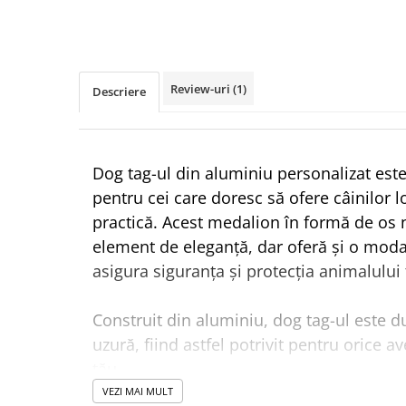
Review-uri
(1)
Descriere
Dog tag-ul din aluminiu personalizat est
pentru cei care doresc să ofere câinilor lor
practică. Acest medalion în formă de os
element de eleganță, dar oferă și o modal
asigura siguranța și protecția animalulu
Construit din aluminiu, dog tag-ul este dur
uzură, fiind astfel potrivit pentru orice 
tău.
VEZI MAI MULT