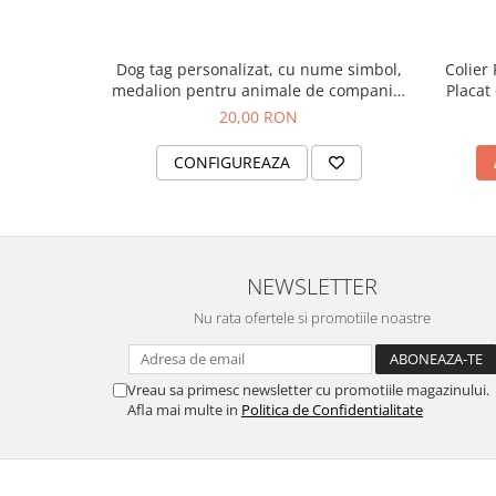
pierdere.
Dog tag personalizat, cu nume simbol,
Colier
Masoara 38X25 mm.
medalion pentru animale de companie,
Placat
gravat pe banut din aluminiu
*Pretul se refera la un medalion care se 
20,00 RON
zgarduta nu este inclusa in pret.
CONFIGUREAZA
*Va rugam sa folositi campul Personaliza
comunica numele si simbolul.
NEWSLETTER
Nu rata ofertele si promotiile noastre
Vreau sa primesc newsletter cu promotiile magazinului.
Afla mai multe in
Politica de Confidentialitate