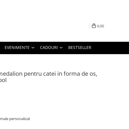
0,00
EVENIMENTE
CADOURI
BESTSELLER
medalion pentru catei in forma de os,
bol
imale personalizat