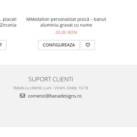
, placati
MMedalion personalizat pisică – banut
 Zirconia
aluminiu gravat cu nume
20,00 RON
CONFIGUREAZA
SUPORT CLIENTI
Relatii cu clientii: Luni - Vineri, Orele: 10-16
comenzi@banadesigns.ro