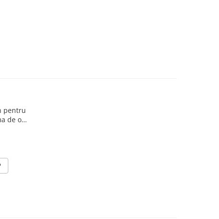
n pentru
ol