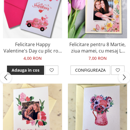
Felicitare Happy
Felicitare pentru 8 Martie,
Valentine's Day cu plic roz,
ziua mamei, cu mesaj La
pentru ziua indragostitilor
multi ani si fotografie
4,00 RON
7,00 RON
Adauga in cos
CONFIGUREAZA