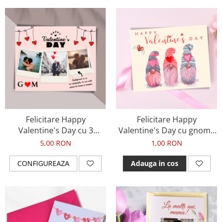
Felicitare Happy
Felicitare Happy
Valentine's Day cu 3
Valentine's Day cu gnomi,
fotografii, initiale si mesaj
pentru ziua indragostitilor
5,00 RON
1,00 RON
de dragoste, pentru ziua
indragostitilor
CONFIGUREAZA
Adauga in cos