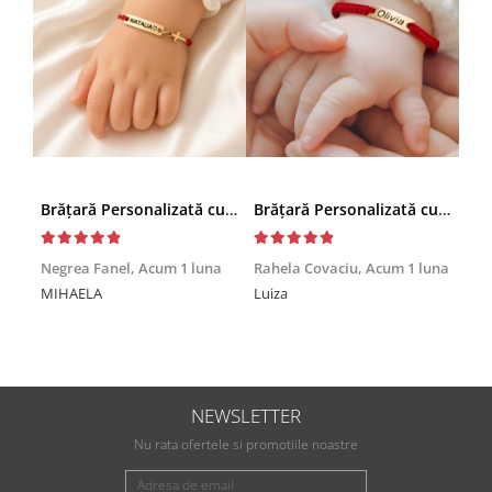
Brățară Personalizată cu Nume și Cruciuță – Inox Aur IP
Brățară Personalizată cu Nume, Inox Auriu Waterproof, pentru copii
Achi
Negrea Fanel,
Acum 1 luna
Rahela Covaciu,
Acum 1 luna
Nic
MIHAELA
Luiza
Mul
min
NEWSLETTER
Nu rata ofertele si promotiile noastre