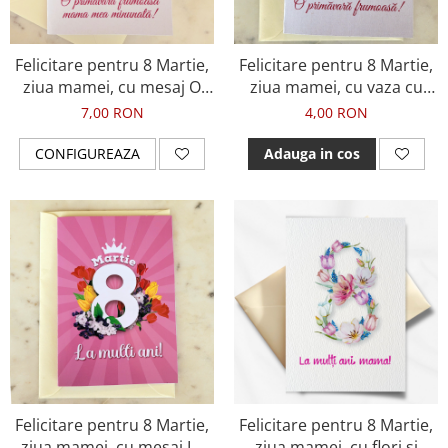
Felicitare pentru 8 Martie,
Felicitare pentru 8 Martie,
ziua mamei, cu mesaj O
ziua mamei, cu vaza cu
primavara frumoasa si
flori si mesaj O primavara
7,00 RON
4,00 RON
fotografie
frumoasa
CONFIGUREAZA
Adauga in cos
Felicitare pentru 8 Martie,
Felicitare pentru 8 Martie,
ziua mamei, cu mesaj La
ziua mamei, cu flori si