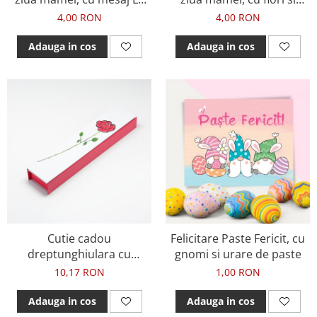
multi ani
mesaj La multi ani
4,00 RON
4,00 RON
Adauga in cos
Adauga in cos
Cutie cadou
Felicitare Paste Fericit, cu
dreptunghiulara cu
gnomi si urare de paste
trandafir
10,17 RON
1,00 RON
Adauga in cos
Adauga in cos