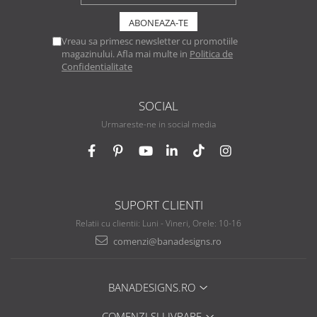
Vreau sa primesc newsletter cu promotiile
magazinului. Afla mai multe in
Politica de
Confidentialitate
SOCIAL
Urmareste-ne in social media
SUPORT CLIENTI
Relatii cu clientii: Luni - Vineri, Orele: 10-16
comenzi@banadesigns.ro
BANADESIGNS.RO
COMENZI SI LIVRARE