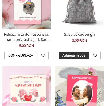
Bijuterii cu perle
Invitatii Botez
Plusuri
Diplome
Impachetare Cadou
Coliere
Brelocuri Personalizate
Felicitare zi de nastere cu
Saculet cadou gri
Semn de carte
hamster, just a girl, Sad
3,05 RON
Card metalic
hamster meme
5,00 RON
Cadouri Copii
CONFIGUREAZA
Adauga in cos
Cadouri pentru Craciun
Cadouri 1-8 Martie
Cadouri Paste
Halloween
Portfard Personalizat
Bijuterii pentru Ea